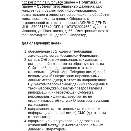
https://stomnina.ru/privacy
(далее –
Политика
), Я
(далее –
Субъект персональных данных
), даю
конкретное, предметное, информированное,
сознательное и однозначное согласие на обработку
моих персональных данных Общество с
ограниченной ответственностью
«
АЛЬЯНС-ДЕНТ
»,
ИНН:
3702515542
, ОГРН:
1073702004562
, адрес:
г.
Иваново, ул. Постышева, д. 56.
. Электронная почта:
matuznova@mail.ru
(далее –
Оператор
),
для следующих целей
:
обеспечение соблюдения требований
законодательства Российской Федерации;
связь с Субъектом персональных данных по
оставленной им заявке на обратную связь на
Сайте, либо предоставление ответа в
мессенджер (What’s App, Telegram и(или) иной
используемый Оператором персональных
данных мессенджер) в ответ на направленное
Субъектом персональных данных сообщение в
такой мессенджер, с целью предоставления
информации, интересующей Субъекта
персональных данных, включая, но не
ограничиваюсь, об услугах Оператора и условий
их оказания;
направление маркетинговых материалов и
информации, по email и(или) СМС (до отписки
от рассылки);
оформление и регулирование договорных
отношений между Субъектом персональных
данных и Оператором;